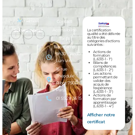
Contact
Accessibilité
Suivez-nous !
La certification
qualité a été délivrée
au titre des
Tarifs
catégories d'actions
suivantes :
Bootcamp
Actions de
9h30 - 18h30
formation
(L.6313-1 - 1°)
Lun-Ven
Bilans de
compétences
15 rue
(L.6313-1 - 2°)
Les actions
Théodule
permettant de
valider des
Ribot 75017
acquis de
l'expérience
Paris
(L.6313-1 - 3°)
Actions de
01 55 28 36 15
formation par
apprentissage
(L.6313-1 - 4°)
Afficher notre
certificat