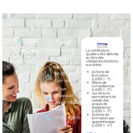
Contact
Accessibilité
Suivez-nous !
La certification
qualité a été délivrée
au titre des
Tarifs
catégories d'actions
suivantes :
Bootcamp
Actions de
9h30 - 18h30
formation
(L.6313-1 - 1°)
Lun-Ven
Bilans de
compétences
15 rue
(L.6313-1 - 2°)
Les actions
Théodule
permettant de
valider des
Ribot 75017
acquis de
l'expérience
Paris
(L.6313-1 - 3°)
Actions de
01 55 28 36 15
formation par
apprentissage
(L.6313-1 - 4°)