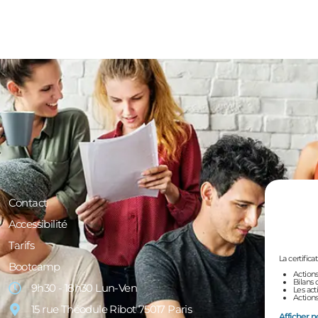
Contact
Accessibilité
Tarifs
La certifica
Bootcamp
Actions
Bilans 
9h30 - 18h30 Lun-Ven
Les act
Actions
15 rue Théodule Ribot 75017 Paris
Afficher no