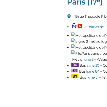
Paris (17ᵉ)
15 rue Théodule Rib
–
Charles de G
Métro
ligne 3
– Wag
Bus
ligne 30
– Co
Bus
ligne 84
– Co
Bus
ligne 31
– Te