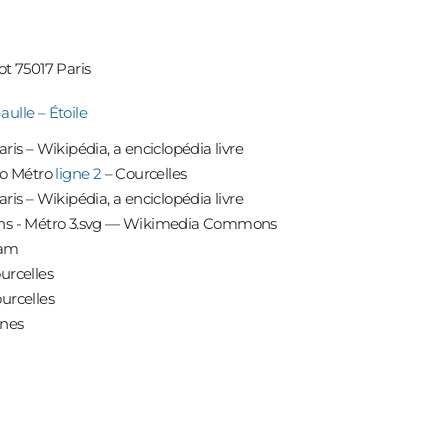
ot 75017 Paris
aulle – Étoile
Métro
ligne 2
– Courcelles
ram
urcelles
urcelles
rnes