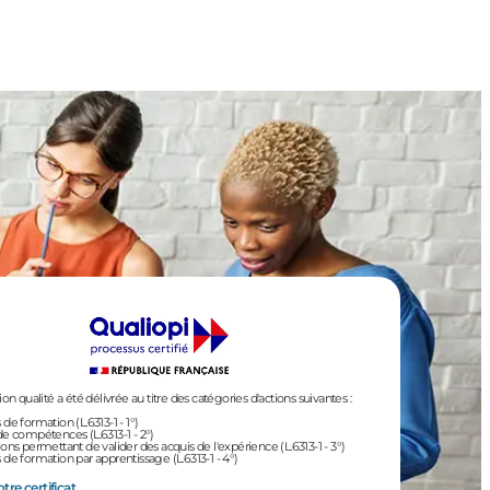
tion qualité a été délivrée au titre des catégories d'actions suivantes :
 de formation (L.6313-1 - 1°)
de compétences (L.6313-1 - 2°)
ions permettant de valider des acquis de l'expérience (L.6313-1 - 3°)
 de formation par apprentissage (L.6313-1 - 4°)
tre certificat